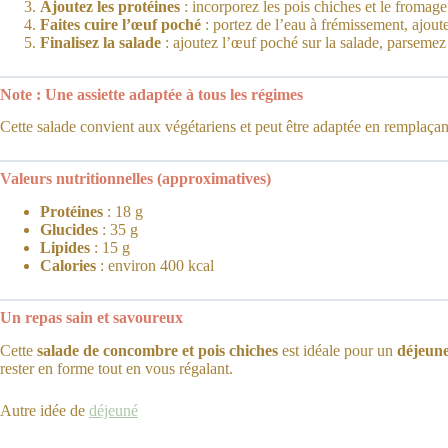
Ajoutez les protéines
: incorporez les pois chiches et le fromag
Faites cuire l’œuf poché
: portez de l’eau à frémissement, ajoute
Finalisez la salade
: ajoutez l’œuf poché sur la salade, parsemez 
Note : Une assiette adaptée à tous les régimes
Cette salade convient aux végétariens et peut être adaptée en remplaçant
Valeurs nutritionnelles (approximatives)
Protéines
: 18 g
Glucides
: 35 g
Lipides
: 15 g
Calories
: environ 400 kcal
Un repas sain et savoureux
Cette
salade de concombre et pois chiches
est idéale pour un
déjeune
rester en forme tout en vous régalant.
Autre idée de
déjeuné