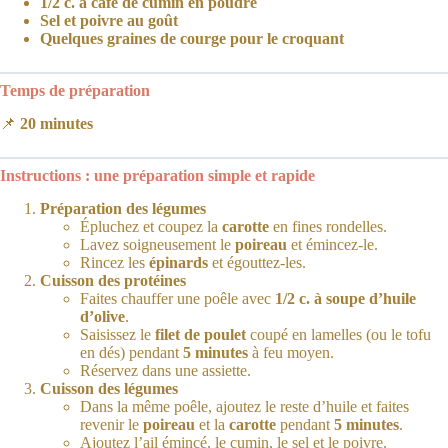
1/2 c. à café de cumin en poudre
Sel et poivre au goût
Quelques graines de courge pour le croquant
Temps de préparation
📌
20 minutes
Instructions : une préparation simple et rapide
Préparation des légumes
Épluchez et coupez la
carotte
en fines rondelles.
Lavez soigneusement le
poireau
et émincez-le.
Rincez les
épinards
et égouttez-les.
Cuisson des protéines
Faites chauffer une poêle avec
1/2 c. à soupe d’huile
d’olive
.
Saisissez le
filet de poulet
coupé en lamelles (ou le tofu
en dés) pendant
5 minutes
à feu moyen.
Réservez dans une assiette.
Cuisson des légumes
Dans la même poêle, ajoutez le reste d’huile et faites
revenir le
poireau
et la
carotte
pendant
5 minutes
.
Ajoutez l’ail émincé, le cumin, le sel et le poivre.