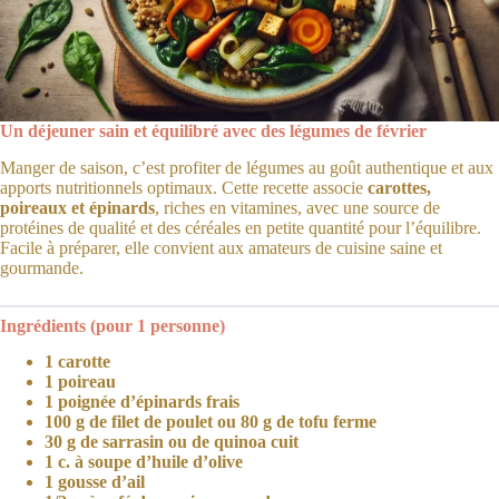
Un déjeuner sain et équilibré avec des légumes de février
Manger de saison, c’est profiter de légumes au goût authentique et aux
apports nutritionnels optimaux. Cette recette associe
carottes,
poireaux et épinards
, riches en vitamines, avec une source de
protéines de qualité et des céréales en petite quantité pour l’équilibre.
Facile à préparer, elle convient aux amateurs de cuisine saine et
gourmande.
Ingrédients (pour 1 personne)
1 carotte
1 poireau
1 poignée d’épinards frais
100 g de filet de poulet ou 80 g de tofu ferme
30 g de sarrasin ou de quinoa cuit
1 c. à soupe d’huile d’olive
1 gousse d’ail