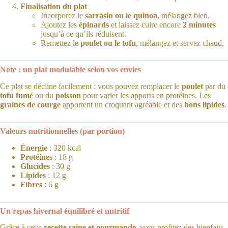
Finalisation du plat
Incorporez le
sarrasin ou le quinoa
, mélangez bien.
Ajoutez les
épinards
et laissez cuire encore
2 minutes
jusqu’à ce qu’ils réduisent.
Remettez le
poulet ou le tofu
, mélangez et servez chaud.
Note : un plat modulable selon vos envies
Ce plat se décline facilement : vous pouvez remplacer le
poulet
par du
tofu fumé
ou du
poisson
pour varier les apports en protéines. Les
graines de courge
apportent un croquant agréable et des
bons lipides
.
Valeurs nutritionnelles (par portion)
Énergie
: 320 kcal
Protéines
: 18 g
Glucides
: 30 g
Lipides
: 12 g
Fibres
: 6 g
Un repas hivernal équilibré et nutritif
Grâce à cette
recette saine et gourmande
, vous profitez des bienfaits