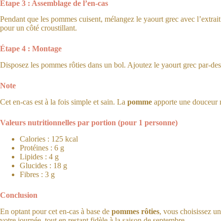
Étape 3 : Assemblage de l’en-cas
Pendant que les pommes cuisent, mélangez le yaourt grec avec l’extrait de
pour un côté croustillant.
Étape 4 : Montage
Disposez les pommes rôties dans un bol. Ajoutez le yaourt grec par-dessu
Note
Cet en-cas est à la fois simple et sain. La
pomme
apporte une douceur n
Valeurs nutritionnelles par portion (pour 1 personne)
Calories : 125 kcal
Protéines : 6 g
Lipides : 4 g
Glucides : 18 g
Fibres : 3 g
Conclusion
En optant pour cet en-cas à base de
pommes rôties
, vous choisissez un
votre journée, tout en restant fidèle à la saison de septembre.