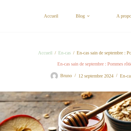
Passer
au
contenu
Accueil
Blog
A prop
Accueil
/
En-cas
/
En-cas sain de septembre : Po
En-cas sain de septembre : Pommes rôtie
Bruno
12 septembre 2024
En-ca