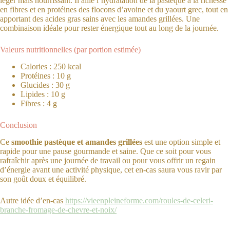
léger mais nourrissant. Il allie l’hydratation de la pastèque à la richesse
en fibres et en protéines des flocons d’avoine et du yaourt grec, tout en
apportant des acides gras sains avec les amandes grillées. Une
combinaison idéale pour rester énergique tout au long de la journée.
Valeurs nutritionnelles (par portion estimée)
Calories : 250 kcal
Protéines : 10 g
Glucides : 30 g
Lipides : 10 g
Fibres : 4 g
Conclusion
Ce
smoothie pastèque et amandes grillées
est une option simple et
rapide pour une pause gourmande et saine. Que ce soit pour vous
rafraîchir après une journée de travail ou pour vous offrir un regain
d’énergie avant une activité physique, cet en-cas saura vous ravir par
son goût doux et équilibré.
Autre idée d’en-cas
https://vieenpleineforme.com/roules-de-celeri-
branche-fromage-de-chevre-et-noix/