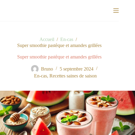
Passer
au
contenu
Accueil
/
En-cas
/
Super smoothie pastèque et amandes grillées
Super smoothie pastèque et amandes grillées
Bruno
5 septembre 2024
En-cas
,
Recettes saines de saison