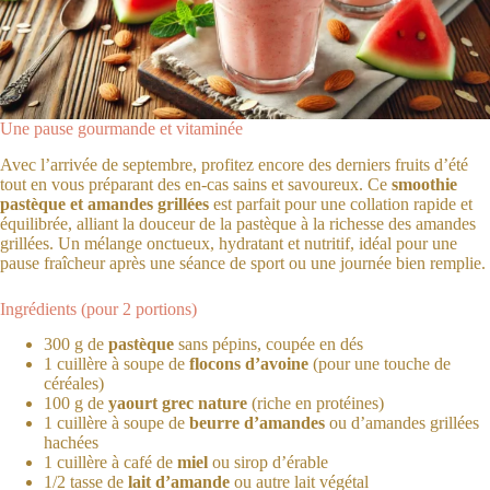
Une pause gourmande et vitaminée
Avec l’arrivée de septembre, profitez encore des derniers fruits d’été
tout en vous préparant des en-cas sains et savoureux. Ce
smoothie
pastèque et amandes grillées
est parfait pour une collation rapide et
équilibrée, alliant la douceur de la pastèque à la richesse des amandes
grillées. Un mélange onctueux, hydratant et nutritif, idéal pour une
pause fraîcheur après une séance de sport ou une journée bien remplie.
Ingrédients (pour 2 portions)
300 g de
pastèque
sans pépins, coupée en dés
1 cuillère à soupe de
flocons d’avoine
(pour une touche de
céréales)
100 g de
yaourt grec nature
(riche en protéines)
1 cuillère à soupe de
beurre d’amandes
ou d’amandes grillées
hachées
1 cuillère à café de
miel
ou sirop d’érable
1/2 tasse de
lait d’amande
ou autre lait végétal