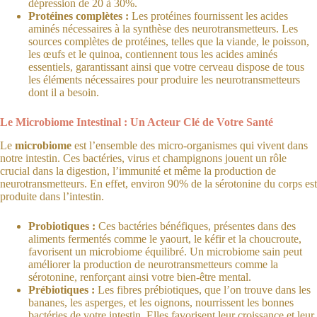
dépression de 20 à 30%.
Protéines complètes :
Les protéines fournissent les acides
aminés nécessaires à la synthèse des neurotransmetteurs. Les
sources complètes de protéines, telles que la viande, le poisson,
les œufs et le quinoa, contiennent tous les acides aminés
essentiels, garantissant ainsi que votre cerveau dispose de tous
les éléments nécessaires pour produire les neurotransmetteurs
dont il a besoin.
Le Microbiome Intestinal : Un Acteur Clé de Votre Santé
Le
microbiome
est l’ensemble des micro-organismes qui vivent dans
notre intestin. Ces bactéries, virus et champignons jouent un rôle
crucial dans la digestion, l’immunité et même la production de
neurotransmetteurs. En effet, environ 90% de la sérotonine du corps est
produite dans l’intestin.
Probiotiques :
Ces bactéries bénéfiques, présentes dans des
aliments fermentés comme le yaourt, le kéfir et la choucroute,
favorisent un microbiome équilibré. Un microbiome sain peut
améliorer la production de neurotransmetteurs comme la
sérotonine, renforçant ainsi votre bien-être mental.
Prébiotiques :
Les fibres prébiotiques, que l’on trouve dans les
bananes, les asperges, et les oignons, nourrissent les bonnes
bactéries de votre intestin. Elles favorisent leur croissance et leur