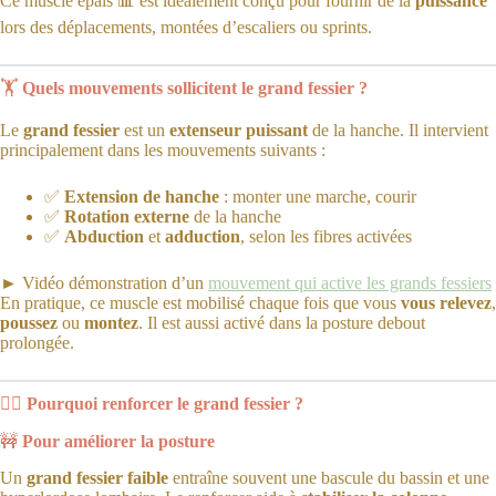
Ce muscle épais 📊 est idéalement conçu pour fournir de la
puissance
lors des déplacements, montées d’escaliers ou sprints.
🏋️
Quels mouvements sollicitent le grand fessier ?
Le
grand fessier
est un
extenseur puissant
de la hanche. Il intervient
principalement dans les mouvements suivants :
✅
Extension de hanche
: monter une marche, courir
✅
Rotation externe
de la hanche
✅
Abduction
et
adduction
, selon les fibres activées
► Vidéo démonstration d’un
mouvement qui active les grands fessiers
En pratique, ce muscle est mobilisé chaque fois que vous
vous relevez
,
poussez
ou
montez
. Il est aussi activé dans la posture debout
prolongée.
🏋️‍♂️
Pourquoi renforcer le grand fessier ?
🚧
Pour améliorer la posture
Un
grand fessier faible
entraîne souvent une bascule du bassin et une