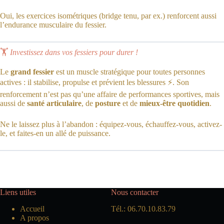
Oui, les exercices isométriques (bridge tenu, par ex.) renforcent aussi
l’endurance musculaire du fessier.
🏋️
Investissez dans vos fessiers pour durer !
Le
grand fessier
est un muscle stratégique pour toutes personnes
actives : il stabilise, propulse et prévient les blessures ⚡️. Son
renforcement n’est pas qu’une affaire de performances sportives, mais
aussi de
santé articulaire
, de
posture
et de
mieux-être quotidien
.
Ne le laissez plus à l’abandon : équipez-vous, échauffez-vous, activez-
le, et faites-en un allé de puissance.
Liens utiles
Nous contacter
Accueil
Tél.: 06.70.10.83.79
A propos