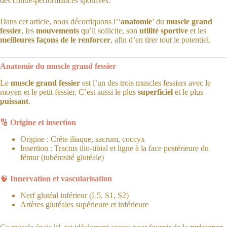
des contre-performances sportives.
Dans cet article, nous décortiquons l’‘
anatomie
’ du
muscle grand
fessier
, les
mouvements
qu’il sollicite, son
utilité sportive
et les
meilleures façons de le renforcer
, afin d’en tirer tout le potentiel.
Anatomie du muscle grand fessier
Le
muscle grand fessier
est l’un des trois muscles fessiers avec le
moyen et le petit fessier. C’est aussi le plus
superficiel
et le plus
puissant
.
🔢
Origine et insertion
Origine : Crête iliaque, sacrum, coccyx
Insertion : Tractus ilio-tibial et ligne à la face postérieure du
fémur (tubérosité glutéale)
🧠
Innervation et vascularisation
Nerf glutéal inférieur (L5, S1, S2)
Artères glutéales supérieure et inférieure