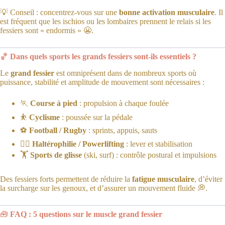
💡 Conseil : concentrez-vous sur une
bonne activation musculaire
. Il
est fréquent que les ischios ou les lombaires prennent le relais si les
fessiers sont « endormis » 😬.
🏀
Dans quels sports les grands fessiers sont-ils essentiels ?
Le
grand fessier
est omniprésent dans de nombreux sports où
puissance, stabilité et amplitude de mouvement sont nécessaires :
🏃
Course à pied
: propulsion à chaque foulée
⛹️
Cyclisme
: poussée sur la pédale
⚽
Football / Rugby
: sprints, appuis, sauts
🏋️‍♀️
Haltérophilie / Powerlifting
: lever et stabilisation
🏋️
Sports de glisse
(ski, surf) : contrôle postural et impulsions
Des fessiers forts permettent de réduire la
fatigue musculaire
, d’éviter
la surcharge sur les genoux, et d’assurer un mouvement fluide 💭.
🧰
FAQ : 5 questions sur le muscle grand fessier