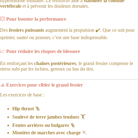
hyperlordose lombaire. Le renforcer aide à
stabiliser la colonne
vertébrale
et à prévenir les douleurs dorsales.
💥
Pour booster la performance
Des
fessiers puissants
augmentent la propulsion ✔️. Que ce soit pour
sprinter, sauter ou pousser, c’est une base indispensable.
📈
Pour réduire les risques de blessure
En renforçant les
chaînes postérieures
, le grand fessier compense le
stress subi par les ischios, genoux ou bas du dos.
🚣
Exercices pour cibler le grand fessier
Les exercices de base :
Hip thrust
🪜
Soulevé de terre jambes tendues
🏋️
Fentes arrières ou bulgares
🪜
Montées de marches avec charge
🏃