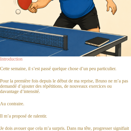
Introduction
Cette semaine, il s’est passé quelque chose d’un peu particulier.
Pour la première fois depuis le début de ma reprise, Bruno ne m’a pas
demandé d’ajouter des répétitions, de nouveaux exercices ou
davantage d’intensité.
Au contraire.
Il m’a proposé de ralentir.
Je dois avouer que cela m’a surpris. Dans ma tête, progresser signifiait