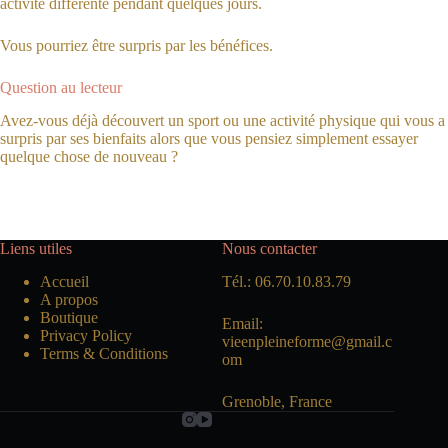
activité différente pendant quelques jours.
Vous pourriez être surpris par les bénéfices.
Question au lecteur
Avez-vous déjà découvert un sport ou une activité physique qui vous a
surpris par ses bienfaits alors que vous pensiez simplement essayer
quelque chose de nouveau ?
Liens utiles
Nous contacter
Accueil
Tél.: 06.70.10.83.79
A propos
Boutique
Email:
Privacy Policy
vieenpleineforme@gmail.c
Terms & Conditions
om
Grenoble, France