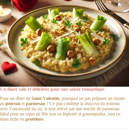
Un dîner sain et délicieux pour une soirée romantique
Pour un dîner de
Saint-Valentin
, pourquoi ne pas préparer un risotto
au
poireau
et
parmesan
? Ce plat combine la douceur du poireau
avec l’onctuosité du riz, le tout relevé par une touche de parmesan.
Idéal pour un repas de fête tout en légèreté et gourmandise, tout en
étant riche en
protéines
.