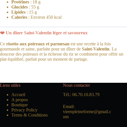
Protéines
: 18 g
Glucides
: 55 g
Lipides
: 15 g
Calories
: Environ 450 kcal
❤️ Un dîner Saint-Valentin léger et savoureux
Ce
risotto aux poireaux et parmesan
est une recette à la fois
gourmande et saine, parfaite pour un dîner de
Saint-Valentin
. La
douceur des poireaux et la richesse du riz se combinent pour offrir un
plat équilibré, parfait pour un moment de partage.
Liens utiles
Nous contacter
Accueil
Tél.: 06.70.10.83.79
A propos
Boutique
Email:
Privacy Policy
vieenpleineforme@gmail.c
Terms & Conditions
om