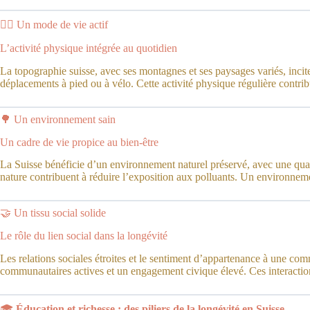
🚶‍♂️ Un mode de vie actif
L’activité physique intégrée au quotidien
La topographie suisse, avec ses montagnes et ses paysages variés, incite à
déplacements à pied ou à vélo. Cette activité physique régulière contr
🌳 Un environnement sain
Un cadre de vie propice au bien-être
La Suisse bénéficie d’un environnement naturel préservé, avec une qualit
nature contribuent à réduire l’exposition aux polluants. Un environnement
🤝 Un tissu social solide
Le rôle du lien social dans la longévité
Les relations sociales étroites et le sentiment d’appartenance à une com
communautaires actives et un engagement civique élevé. Ces interactions
🎓
Éducation et richesse : des piliers de la longévité en Suisse