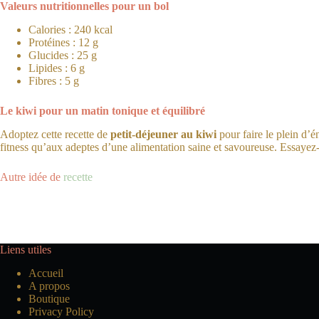
Valeurs nutritionnelles pour un bol
Calories : 240 kcal
Protéines : 12 g
Glucides : 25 g
Lipides : 6 g
Fibres : 5 g
Le kiwi pour un matin tonique et équilibré
Adoptez cette recette de
petit-déjeuner au kiwi
pour faire le plein d’é
fitness qu’aux adeptes d’une alimentation saine et savoureuse. Essayez
Autre idée de
recette
Liens utiles
Accueil
A propos
Boutique
Privacy Policy