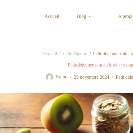
Passer
au
contenu
Accueil
Blog
A prop
Accueil
/
Petit déjeuné
/
Petit-déjeuner sain a
Petit-déjeuner sain au kiwi et yao
Bruno
29 novembre 2024
Petit déj