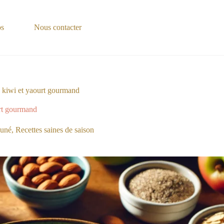
os
Nous contacter
u kiwi et yaourt gourmand
urt gourmand
euné
,
Recettes saines de saison