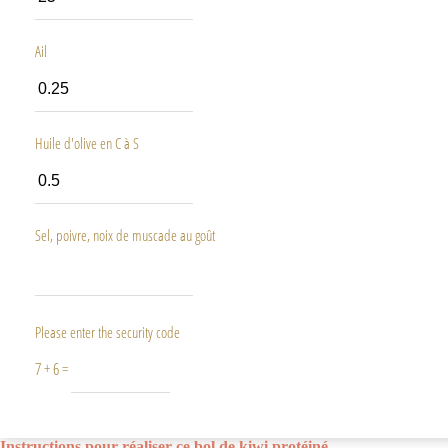
Ail
Huile d'olive en C à S
Sel, poivre, noix de muscade au goût
Please enter the security code
7 + 6 =
Instructions pour réaliser ce bol de kiwi protéiné