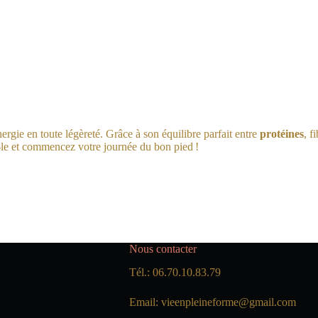
nergie en toute légèreté. Grâce à son équilibre parfait entre
protéines
, f
-le et commencez votre journée du bon pied !
Nous contacter
Tél.: 06.70.10.83.79
Email: vieenpleineforme@gmail.com