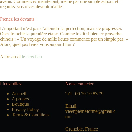
avenir. Commencez maintenant, même par une simple action, et
regardez vos rêves devenir réalité.
Prenez les devants
L’important n’est pas d’atteindre la perfection, mais de progresser.
Osez franchir la première étape. Comme le dit si bien ce proverbe
chinois : « Un voyage de mille lieues commence par un simple pas. »
Alors, quel pas ferez-vous aujourd’hui ?
A lire aussi
le tiers lieu
Liens utiles
Nous contacter
Accueil
Tél.: 06.70.10.83.79
A propos
Boutique
Email:
Privacy Policy
vieenpleineforme@gmail.c
Terms & Conditions
om
Grenoble, France