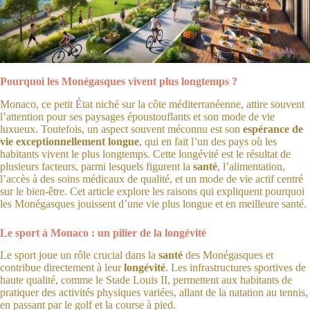
Pourquoi les Monégasques vivent plus longtemps ?
Monaco, ce petit État niché sur la côte méditerranéenne, attire souvent
l’attention pour ses paysages époustouflants et son mode de vie
luxueux. Toutefois, un aspect souvent méconnu est son
espérance de
vie exceptionnellement longue
, qui en fait l’un des pays où les
habitants vivent le plus longtemps. Cette longévité est le résultat de
plusieurs facteurs, parmi lesquels figurent la
santé
, l’alimentation,
l’accès à des soins médicaux de qualité, et un mode de vie actif centré
sur le bien-être. Cet article explore les raisons qui expliquent pourquoi
les Monégasques jouissent d’une vie plus longue et en meilleure santé.
Le sport à Monaco : un pilier de la longévité
Le sport joue un rôle crucial dans la
santé
des Monégasques et
contribue directement à leur
longévité
. Les infrastructures sportives de
haute qualité, comme le Stade Louis II, permettent aux habitants de
pratiquer des activités physiques variées, allant de la natation au tennis,
en passant par le golf et la course à pied.