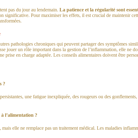
stent pas du jour au lendemain.
La patience et la régularité sont essent
significative. Pour maximiser les effets, il est crucial de maintenir cet
ransformées.
e
tres pathologies chroniques qui peuvent partager des symptômes similair
sse jouer un rôle important dans la gestion de l’inflammation, elle ne d
ne prise en charge adaptée. Les conseils alimentaires doivent être person
s ?
ersistantes, une fatigue inexpliquée, des rougeurs ou des gonflements,
à l’alimentation ?
e, mais elle ne remplace pas un traitement médical. Les maladies inflam