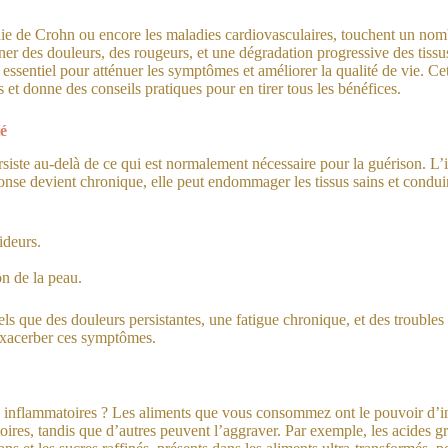
ladie de Crohn ou encore les maladies cardiovasculaires, touchent un no
îner des douleurs, des rougeurs, et une dégradation progressive des tis
essentiel pour atténuer les symptômes et améliorer la qualité de vie. Cet 
 et donne des conseils pratiques pour en tirer tous les bénéfices.
té
rsiste au-delà de ce qui est normalement nécessaire pour la guérison. L’
éponse devient chronique, elle peut endommager les tissus sains et condu
ideurs.
n de la peau.
 que des douleurs persistantes, une fatigue chronique, et des troubles 
 exacerber ces symptômes.
 inflammatoires ? Les aliments que vous consommez ont le pouvoir d’in
oires, tandis que d’autres peuvent l’aggraver. Par exemple, les acides 