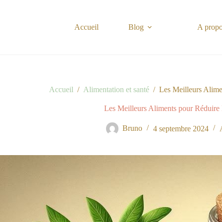
Passer
au
contenu
Accueil
Blog
A prop
Accueil
/
Alimentation et santé
/
Les Meilleurs Alime
Les Meilleurs Aliments pour Réduire 
Bruno
4 septembre 2024