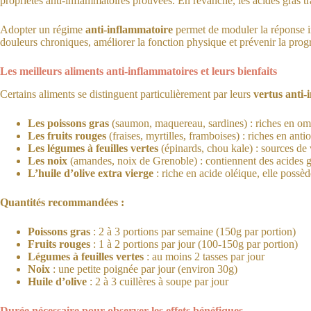
propriétés anti-inflammatoires prouvées. En revanche, les acides gras tra
Adopter un régime
anti-inflammatoire
permet de moduler la réponse inf
douleurs chroniques, améliorer la fonction physique et prévenir la prog
Les meilleurs aliments anti-inflammatoires et leurs bienfaits
Certains aliments se distinguent particulièrement par leurs
vertus anti-
Les poissons gras
(saumon, maquereau, sardines) : riches en omég
Les fruits rouges
(fraises, myrtilles, framboises) : riches en ant
Les légumes à feuilles vertes
(épinards, chou kale) : sources de 
Les noix
(amandes, noix de Grenoble) : contiennent des acides gr
L’huile d’olive extra vierge
: riche en acide oléique, elle possè
Quantités recommandées :
Poissons gras
: 2 à 3 portions par semaine (150g par portion)
Fruits rouges
: 1 à 2 portions par jour (100-150g par portion)
Légumes à feuilles vertes
: au moins 2 tasses par jour
Noix
: une petite poignée par jour (environ 30g)
Huile d’olive
: 2 à 3 cuillères à soupe par jour
Durée nécessaire pour observer les effets bénéfiques