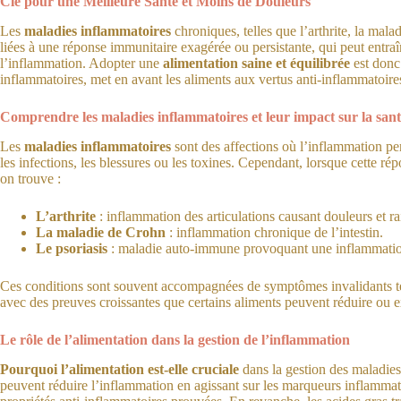
Clé pour une Meilleure Santé et Moins de Douleurs
Les
maladies inflammatoires
chroniques, telles que l’arthrite, la ma
liées à une réponse immunitaire exagérée ou persistante, qui peut entra
l’inflammation. Adopter une
alimentation saine et équilibrée
est donc 
inflammatoires, met en avant les aliments aux vertus anti-inflammatoires
Comprendre les maladies inflammatoires et leur impact sur la san
Les
maladies inflammatoires
sont des affections où l’inflammation pe
les infections, les blessures ou les toxines. Cependant, lorsque cette r
on trouve :
L’arthrite
: inflammation des articulations causant douleurs et ra
La maladie de Crohn
: inflammation chronique de l’intestin.
Le psoriasis
: maladie auto-immune provoquant une inflammatio
Ces conditions sont souvent accompagnées de symptômes invalidants tels
avec des preuves croissantes que certains aliments peuvent réduire ou
Le rôle de l’alimentation dans la gestion de l’inflammation
Pourquoi l’alimentation est-elle cruciale
dans la gestion des maladies
peuvent réduire l’inflammation en agissant sur les marqueurs inflammat