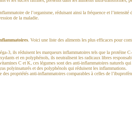
ns et les sucres raffinés, présents dans les aliments ultra-transformés, 
lammatoire de l’organisme, réduisant ainsi la fréquence et l’intensité d
ression de la maladie.
inflammatoires
. Voici une liste des aliments les plus efficaces pour com
a-3, ils réduisent les marqueurs inflammatoires tels que la protéine C-
ioxydants et en polyphénols, ils neutralisent les radicaux libres responsa
vitamines C et K, ces légumes sont des anti-inflammatoires naturels qui f
as polyinsaturés et des polyphénols qui réduisent les inflammations.
de des propriétés anti-inflammatoires comparables à celles de l’ibuprofèn