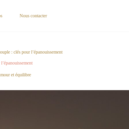
os
Nous contacter
ouple : clés pour l’épanouissement
r l’épanouissement
mour et équilibre