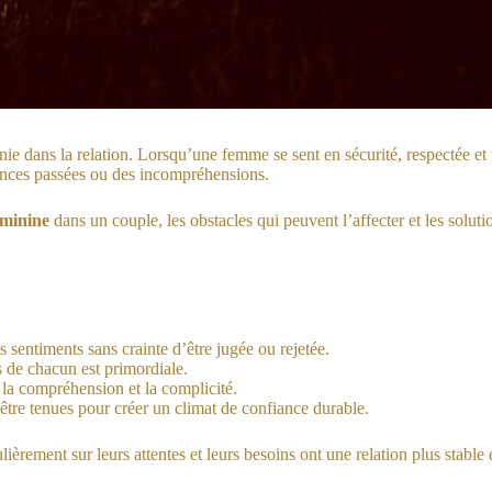
ie dans la relation. Lorsqu’une femme se sent en sécurité, respectée et v
riences passées ou des incompréhensions.
éminine
dans un couple, les obstacles qui peuvent l’affecter et les soluti
sentiments sans crainte d’être jugée ou rejetée.
s de chacun est primordiale.
 la compréhension et la complicité.
tre tenues pour créer un climat de confiance durable.
ment sur leurs attentes et leurs besoins ont une relation plus stable et