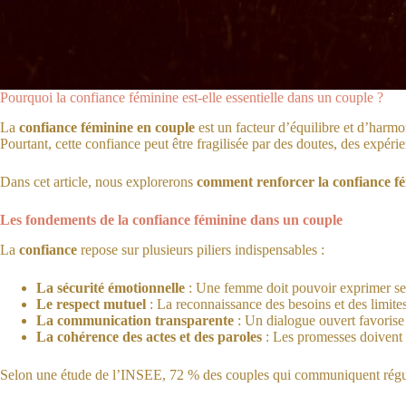
Pourquoi la confiance féminine est-elle essentielle dans un couple ?
La
confiance féminine en couple
est un facteur d’équilibre et d’harmon
Pourtant, cette confiance peut être fragilisée par des doutes, des expé
Dans cet article, nous explorerons
comment renforcer la confiance f
Les fondements de la confiance féminine dans un couple
La
confiance
repose sur plusieurs piliers indispensables :
La sécurité émotionnelle
: Une femme doit pouvoir exprimer ses 
Le respect mutuel
: La reconnaissance des besoins et des limite
La communication transparente
: Un dialogue ouvert favorise
La cohérence des actes et des paroles
: Les promesses doivent ê
Selon une étude de l’INSEE, 72 % des couples qui communiquent régulière