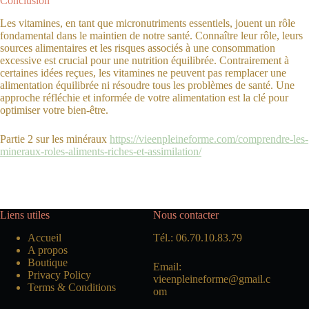
Conclusion
Les vitamines, en tant que micronutriments essentiels, jouent un rôle
fondamental dans le maintien de notre santé. Connaître leur rôle, leurs
sources alimentaires et les risques associés à une consommation
excessive est crucial pour une nutrition équilibrée. Contrairement à
certaines idées reçues, les vitamines ne peuvent pas remplacer une
alimentation équilibrée ni résoudre tous les problèmes de santé. Une
approche réfléchie et informée de votre alimentation est la clé pour
optimiser votre bien-être.
Partie 2 sur les minéraux
https://vieenpleineforme.com/comprendre-les-
mineraux-roles-aliments-riches-et-assimilation/
Liens utiles
Nous contacter
Accueil
Tél.: 06.70.10.83.79
A propos
Boutique
Email:
Privacy Policy
vieenpleineforme@gmail.c
Terms & Conditions
om