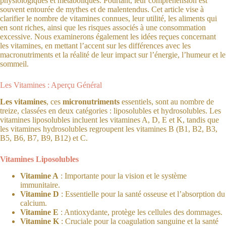
physiologiques et métaboliques. Pourtant, leur compréhension est
souvent entourée de mythes et de malentendus. Cet article vise à
clarifier le nombre de vitamines connues, leur utilité, les aliments qui
en sont riches, ainsi que les risques associés à une consommation
excessive. Nous examinerons également les idées reçues concernant
les vitamines, en mettant l’accent sur les différences avec les
macronutriments et la réalité de leur impact sur l’énergie, l’humeur et le
sommeil.
Les Vitamines : Aperçu Général
Les vitamines
, ces
micronutriments
essentiels, sont au nombre de
treize, classées en deux catégories : liposolubles et hydrosolubles. Les
vitamines liposolubles incluent les vitamines A, D, E et K, tandis que
les vitamines hydrosolubles regroupent les vitamines B (B1, B2, B3,
B5, B6, B7, B9, B12) et C.
Vitamines Liposolubles
Vitamine A
: Importante pour la vision et le système
immunitaire.
Vitamine D
: Essentielle pour la santé osseuse et l’absorption du
calcium.
Vitamine E
: Antioxydante, protège les cellules des dommages.
Vitamine K
: Cruciale pour la coagulation sanguine et la santé