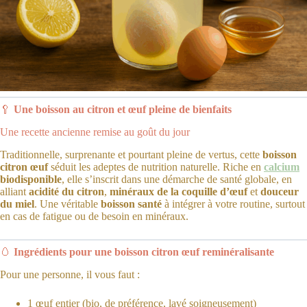
🥄
Une boisson au citron et œuf pleine de bienfaits
Une recette ancienne remise au goût du jour
Traditionnelle, surprenante et pourtant pleine de vertus, cette
boisson
citron œuf
séduit les adeptes de nutrition naturelle. Riche en
calcium
biodisponible
, elle s’inscrit dans une démarche de santé globale, en
alliant
acidité du citron
,
minéraux de la coquille d’œuf
et
douceur
du miel
. Une véritable
boisson santé
à intégrer à votre routine, surtout
en cas de fatigue ou de besoin en minéraux.
🥚
Ingrédients pour une boisson citron œuf reminéralisante
Pour une personne, il vous faut :
1 œuf entier (bio, de préférence, lavé soigneusement)