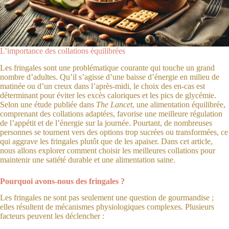
L’importance des collations équilibrées
Les fringales sont une problématique courante qui touche un grand
nombre d’adultes. Qu’il s’agisse d’une baisse d’énergie en milieu de
matinée ou d’un creux dans l’après-midi, le choix des en-cas est
déterminant pour éviter les excès caloriques et les pics de glycémie.
Selon une étude publiée dans
The Lancet
, une alimentation équilibrée,
comprenant des collations adaptées, favorise une meilleure régulation
de l’appétit et de l’énergie sur la journée. Pourtant, de nombreuses
personnes se tournent vers des options trop sucrées ou transformées, ce
qui aggrave les fringales plutôt que de les apaiser. Dans cet article,
nous allons explorer comment choisir les meilleures collations pour
maintenir une satiété durable et une alimentation saine.
Pourquoi avons-nous des fringales ?
Les fringales ne sont pas seulement une question de gourmandise ;
elles résultent de mécanismes physiologiques complexes. Plusieurs
facteurs peuvent les déclencher :