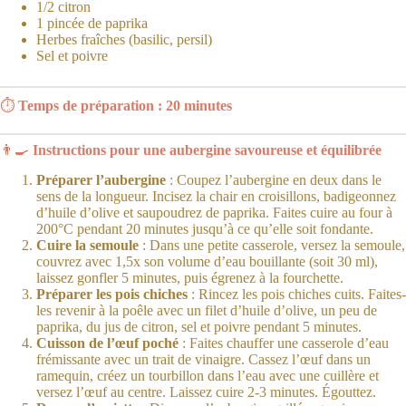
1/2 citron
1 pincée de paprika
Herbes fraîches (basilic, persil)
Sel et poivre
⏱
Temps de préparation : 20 minutes
👨‍🍳
Instructions pour une aubergine savoureuse et équilibrée
Préparer l’aubergine
: Coupez l’aubergine en deux dans le
sens de la longueur. Incisez la chair en croisillons, badigeonnez
d’huile d’olive et saupoudrez de paprika. Faites cuire au four à
200°C pendant 20 minutes jusqu’à ce qu’elle soit fondante.
Cuire la semoule
: Dans une petite casserole, versez la semoule,
couvrez avec 1,5x son volume d’eau bouillante (soit 30 ml),
laissez gonfler 5 minutes, puis égrenez à la fourchette.
Préparer les pois chiches
: Rincez les pois chiches cuits. Faites-
les revenir à la poêle avec un filet d’huile d’olive, un peu de
paprika, du jus de citron, sel et poivre pendant 5 minutes.
Cuisson de l’œuf poché
: Faites chauffer une casserole d’eau
frémissante avec un trait de vinaigre. Cassez l’œuf dans un
ramequin, créez un tourbillon dans l’eau avec une cuillère et
versez l’œuf au centre. Laissez cuire 2-3 minutes. Égouttez.