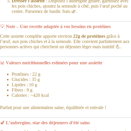
Dresser l’assiette
: Disposez l’aubergine grillée, garnissez avec
les pois chiches, ajoutez la semoule à côté, puis l’œuf poché au
centre. Parsemez de basilic frais 🌿.
💡
Note – Une recette adaptée à vos besoins en protéines
Cette assiette complète apporte environ
22g de protéines
grâce à
l’œuf, aux pois chiches et à la semoule. Elle convient parfaitement aux
personnes actives qui cherchent un déjeuner léger mais nutritif 💪.
📊
Valeurs nutritionnelles estimées pour une assiette
Protéines : 22 g
Glucides : 35 g
Lipides : 10 g
Fibres : 9 g
Calories : ~420 kcal
Parfait pour une alimentation saine, équilibrée et estivale !
🍆
L’aubergine, star des déjeuners d’été sains