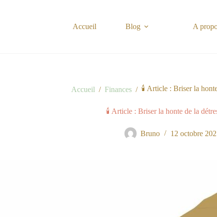
Passer
au
contenu
Accueil
Blog
A prop
🕯️ Article : Briser la hon
Accueil
/
Finances
/
🕯️ Article : Briser la honte de la détr
Bruno
12 octobre 20