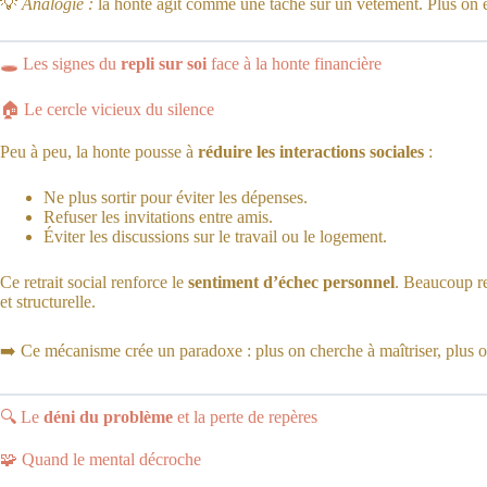
💡
Analogie :
la honte agit comme une tache sur un vêtement. Plus on essa
🕳️ Les signes du
repli sur soi
face à la honte financière
🏠 Le cercle vicieux du silence
Peu à peu, la honte pousse à
réduire les interactions sociales
:
Ne plus sortir pour éviter les dépenses.
Refuser les invitations entre amis.
Éviter les discussions sur le travail ou le logement.
Ce retrait social renforce le
sentiment d’échec personnel
. Beaucoup re
et structurelle.
➡️ Ce mécanisme crée un paradoxe : plus on cherche à maîtriser, plus on 
🔍 Le
déni du problème
et la perte de repères
🧩 Quand le mental décroche