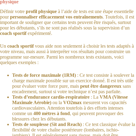
physique
Définir votre
profil physique
à l’aide de tests est une étape essentielle
pour
personnaliser efficacement vos entraînements
. Toutefois, il est
important de souligner que certains tests peuvent être risqués, surtout
pour les débutants, s’ils ne sont pas réalisés sous la supervision d’un
coach sportif
expérimenté.
Un
coach sportif
vous aide non seulement à choisir les tests adaptés à
votre niveau, mais aussi à interpréter vos résultats pour construire un
programme sur-mesure. Parmi les nombreux tests existants, voici
quelques exemples :
Tests de force maximale (1RM)
: Ce test consiste à soulever la
charge maximale possible sur un exercice donné. Il est très utile
pour évaluer votre force pure, mais
peut être dangereux
sans
encadrement, surtout si votre technique n’est pas parfaite.
Tests d’endurance cardio-respiratoire
: La
VMA (Vitesse
Maximale Aérobie)
ou la
VO2max
mesurent vos capacités
cardiovasculaires. Attention toutefois à des efforts intenses
comme un
400 mètres à fond
, qui peuvent provoquer des
blessures chez les débutants.
Tests de souplesse (Sit and Reach)
: Ce test classique évalue la
flexibilité de votre chaîne postérieure (lombaires, ischio-
jambiers). Il est généralement sans risque, mais doit être