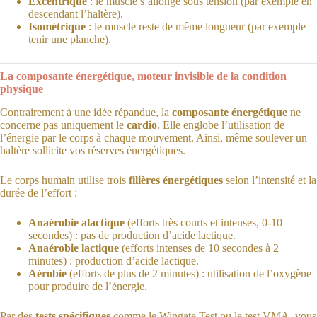
Excentrique
: le muscle s’allonge sous tension (par exemple en
descendant l’haltère).
Isométrique
: le muscle reste de même longueur (par exemple
tenir une planche).
La composante énergétique, moteur invisible de la condition
physique
Contrairement à une idée répandue, la
composante énergétique
ne
concerne pas uniquement le
cardio
. Elle englobe l’utilisation de
l’énergie par le corps à chaque mouvement. Ainsi, même soulever un
haltère sollicite vos réserves énergétiques.
Le corps humain utilise trois
filières énergétiques
selon l’intensité et la
durée de l’effort :
Anaérobie alactique
(efforts très courts et intenses, 0-10
secondes) : pas de production d’acide lactique.
Anaérobie lactique
(efforts intenses de 10 secondes à 2
minutes) : production d’acide lactique.
Aérobie
(efforts de plus de 2 minutes) : utilisation de l’oxygène
pour produire de l’énergie.
Par des
tests spécifiques
comme le Wingate Test ou le test VMA, vous