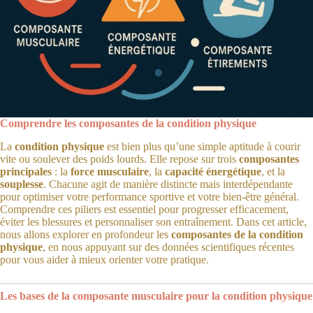
Comprendre les composantes de la condition physique
La
condition physique
est bien plus qu’une simple aptitude à courir
vite ou soulever des poids lourds. Elle repose sur trois
composantes
principales
: la
force musculaire
, la
capacité énergétique
, et la
souplesse
. Chacune agit de manière distincte mais interdépendante
pour optimiser votre performance sportive et votre bien-être général.
Comprendre ces piliers est essentiel pour progresser efficacement,
éviter les blessures et personnaliser son entraînement. Dans cet article,
nous allons explorer en profondeur les
composantes de la condition
physique
, en nous appuyant sur des données scientifiques récentes
pour vous aider à mieux orienter votre pratique.
Les bases de la composante musculaire pour la condition physique