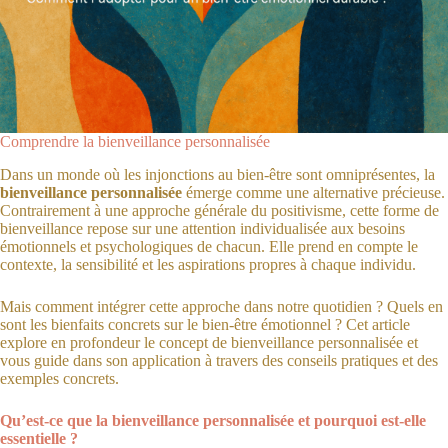
Comprendre la bienveillance personnalisée
Dans un monde où les injonctions au bien-être sont omniprésentes, la
bienveillance personnalisée
émerge comme une alternative précieuse.
Contrairement à une approche générale du positivisme, cette forme de
bienveillance repose sur une attention individualisée aux besoins
émotionnels et psychologiques de chacun. Elle prend en compte le
contexte, la sensibilité et les aspirations propres à chaque individu.
Mais comment intégrer cette approche dans notre quotidien ? Quels en
sont les bienfaits concrets sur le bien-être émotionnel ? Cet article
explore en profondeur le concept de bienveillance personnalisée et
vous guide dans son application à travers des conseils pratiques et des
exemples concrets.
Qu’est-ce que la bienveillance personnalisée et pourquoi est-elle
essentielle ?